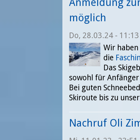
Anmeldung zur 
möglich
Do, 28.03.24 - 11:13
Wir haben b
die
Faschin
Das Skigeb
sowohl für Anfänger 
Bei guten Schneebedi
Skiroute bis zu unse
Nachruf Oli Z