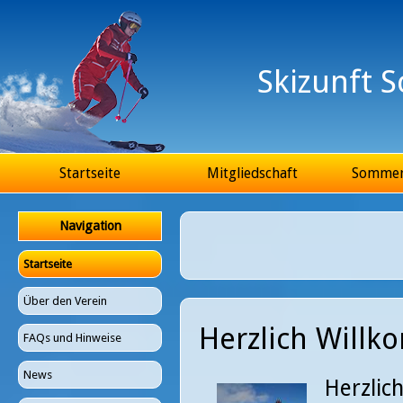
Ju
Skizunft 
Hauptmenü
Startseite
Mitgliedschaft
Somme
Navigation
Startseite
Über den Verein
Herzlich Will
FAQs und Hinweise
News
Herzlic