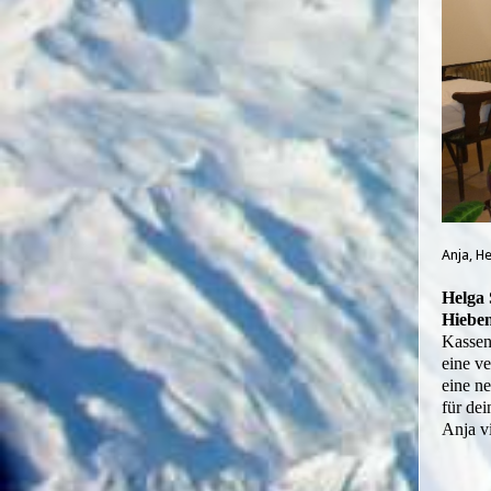
Anja, He
Helga 
Hieben
Kassen
eine v
eine n
für de
Anja v