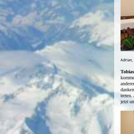
Adrian, 
Tobias
kommen
andere
danken 
treten.
jetzt u