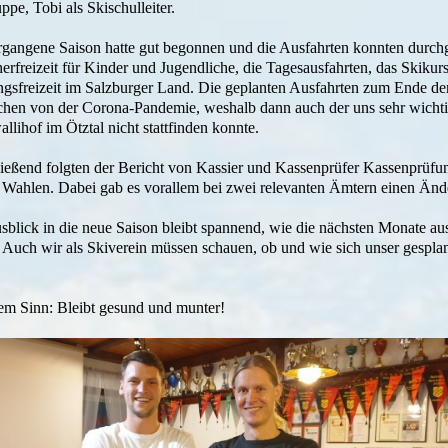
pe, Tobi als Skischulleiter.
rgangene Saison hatte gut begonnen und die Ausfahrten konnten durchg
herfreizeit für Kinder und Jugendliche, die Tagesausfahrten, das Skik
ngsfreizeit im Salzburger Land. Die geplanten Ausfahrten zum Ende der
chen von der Corona-Pandemie, weshalb dann auch der uns sehr wichti
llihof im Ötztal nicht stattfinden konnte.
ießend folgten der Bericht von Kassier und Kassenprüfer Kassenprüfun
 Wahlen. Dabei gab es vorallem bei zwei relevanten Ämtern einen Ände
sblick in die neue Saison bleibt spannend, wie die nächsten Monate a
g. Auch wir als Skiverein müssen schauen, ob und wie sich unser gesp
sem Sinn: Bleibt gesund und munter!