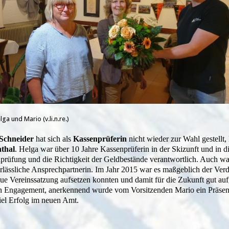
lga und Mario (v.li.n.re.)
Schneider
hat sich als
Kassenprüferin
nicht wieder zur Wahl gestellt
thal
. Helga war über 10 Jahre Kassenprüferin in der Skizunft und in die
prüfung und die Richtigkeit der Geldbestände verantwortlich. Auch wa
erlässliche Ansprechpartnerin. Im Jahr 2015 war es maßgeblich der Ver
eue Vereinssatzung aufsetzen konnten und damit für die Zukunft gut au
in Engagement, anerkennend wurde vom Vorsitzenden Mario ein Präsen
iel Erfolg im neuen Amt.