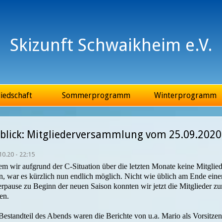
Jump to Navigation
Skizunft Schwaikheim e.V.
iedschaft
Sommerprogramm
Winterprogramm
blick: Mitgliederversammlung vom 25.09.2020
10.20 - 22:15
m wir aufgrund der C-Situation über die letzten Monate keine Mitgli
n, war es kürzlich nun endlich möglich. Nicht wie üblich am Ende eine
pause zu Beginn der neuen Saison konnten wir jetzt die Mitglieder z
en.
Bestandteil des Abends waren die Berichte von u.a. Mario als Vorsitze