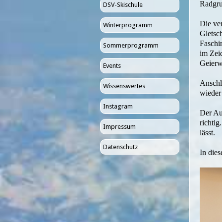
Radgrup
DSV-Skischule
Die ve
Winterprogramm
Gletsc
Faschi
Sommerprogramm
im Zei
Geierwa
Events
Anschl
Wissenswertes
wieder
Instagram
Der Au
richti
Impressum
lässt.
Datenschutz
In die